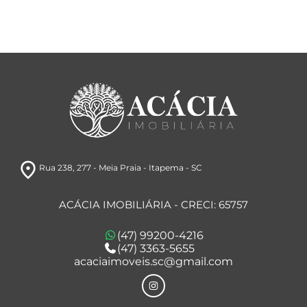
room
Rua 238, 277
- Meia Praia
- Itapema
- SC
ACÁCIA IMOBILIÁRIA - CRECI: 65757
(47) 99200-4216
(47) 3363-5655
acaciaimoveis.sc@gmail.com