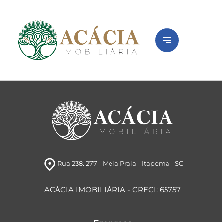
notes
Peça seu imóve
room
Está com dificuldade ou sem tempo? Preen
Rua 238, 277
- Meia Praia
- Itapema
- SC
ACÁCIA IMOBILIÁRIA - CRECI: 65757