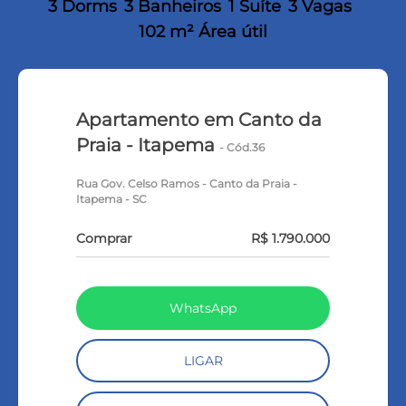
3 Dorms
3 Banheiros
1 Suíte
3 Vagas
102 m² Área útil
Apartamento em Canto da
Praia - Itapema
- Cód.36
Rua Gov. Celso Ramos - Canto da Praia -
Itapema - SC
Comprar
R$ 1.790.000
WhatsApp
LIGAR