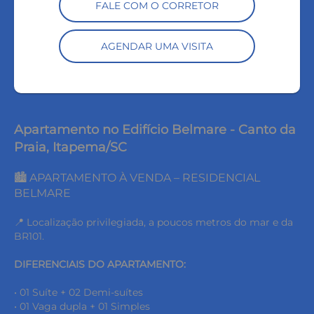
FALE COM O CORRETOR
AGENDAR UMA VISITA
Apartamento no Edifício Belmare - Canto da
Praia, Itapema/SC
🏙️ APARTAMENTO À VENDA – RESIDENCIAL
BELMARE
📍 Localização privilegiada, a poucos metros do mar e da
BR101.
DIFERENCIAIS DO APARTAMENTO:
• 01 Suíte + 02 Demi-suítes
• 01 Vaga dupla + 01 Simples