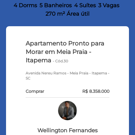
4 Dorms
5 Banheiros
4 Suítes
3 Vagas
270 m² Área útil
Apartamento Pronto para
Morar em Meia Praia -
Itapema
- Cód.30
Avenida Nereu Ramos - Meia Praia - Itapema -
SC
Comprar
R$ 8.358.000
Wellington Fernandes