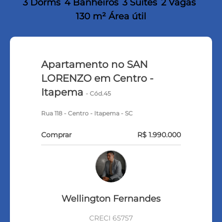
3 Dorms
4 Banheiros
3 Suítes
2 Vagas
130 m² Área útil
Apartamento no SAN
LORENZO em Centro -
Itapema
- Cód.45
Rua 118 - Centro - Itapema - SC
Comprar
R$ 1.990.000
Wellington Fernandes
CRECI 65757